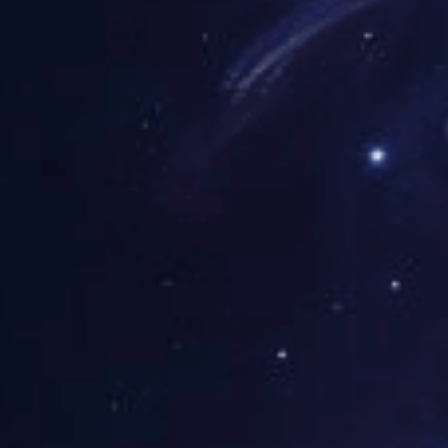
⚽ 世界杯
🏀 NBA
⚡ 欧洲杯
🎮 电竞

bevictor
伟德