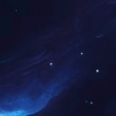
全球赛事资讯
聚合全球热门体育赛事内容，覆盖足球、篮
欧洲杯、NBA及五大联赛等赛事资源。实时
程查询、球队数据一站式服务。
查看实时比分
世界杯专题